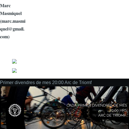
Marc
Masmiquel
(marc.masmi
quel@gmail.
com)
Social
Primer divendres de mes 20:00 Arc de Triomf