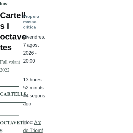
Fil
Inici
Cartell
d'ariadna
Propera
massa
s i
crítica
octave
divendres,
7 agost
tes
2026 -
Full volant
20:00
2022
13 hores
————
52 minuts
CARTELLS
44 segons
—————–
ago
————
OCTAVETE
Lloc:
Arc
S
de Triomf